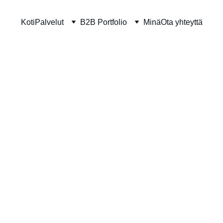
Koti
Palvelut
B2B Portfolio
Minä
Ota yhteyttä